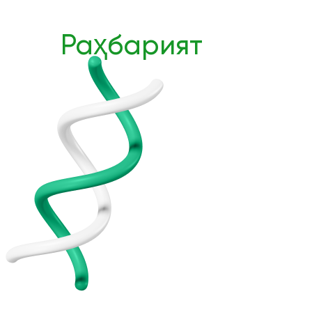
Раҳбарият