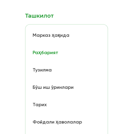
Ташкилот
Марказ ҳақида
Раҳбарият
Тузилма
Бўш иш ўринлари
Тарих
Фойдали ҳаволалар