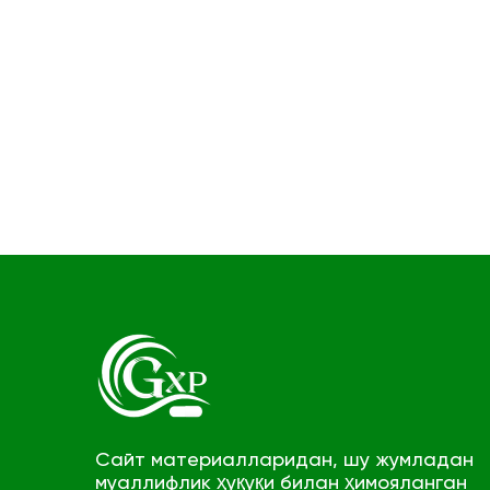
Сайт материалларидан, шу жумладан
муаллифлик ҳуқуқи билан ҳимояланган