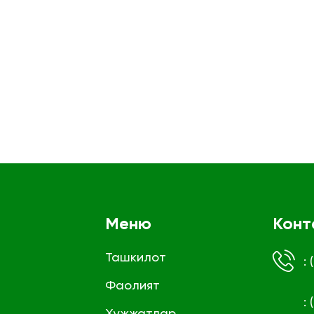
Меню
Конт
Ташкилот
:
Фаолият
:
Ҳужжатлар