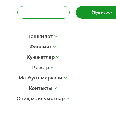
Ўқув курси
Ташкилот
Фаолият
Ҳужжатлар
Реестр
Матбуот маркази
Контакты
Очиқ маълумотлар