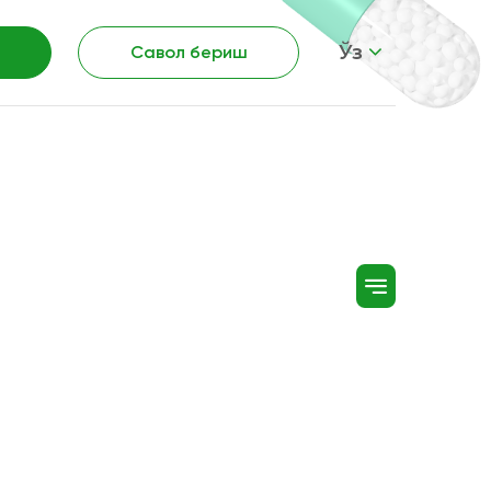
Ўз
Савол бериш