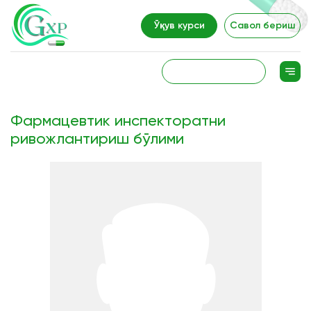
Ўқув курси
Савол бериш
Фармацевтик инспекторатни
ривожлантириш бўлими