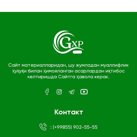
Сайт материалларидан, шу жумладан муаллифлик
ҳуқуқи билан ҳимояланган асарлардан иқтибос
келтиришда Сайтга ҳавола керак.
Контакт
: (+99855) 902-55-55