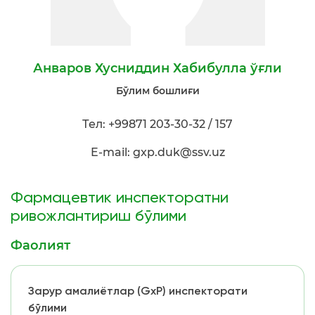
Анваров Хусниддин Хабибулла ўғли
Бўлим бошлиғи
Тел: +99871 203-30-32 / 157
E-mail: gxp.duk@ssv.uz
Фармацевтик инспекторатни
ривожлантириш бўлими
Фаолият
Зарур амалиётлар (GxP) инспекторати
бўлими