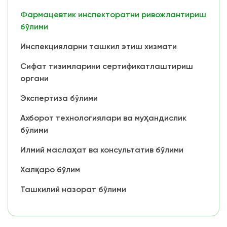
Фармацевтик инспекторатни ривожлантириш
бўлими
Инспекцияларни ташкил этиш хизмати
Сифат тизимларини сертификатлаштириш
органи
Экспертиза бўлими
Ахборот технологиялари ва муҳандислик
бўлими
Илмий маслаҳат ва консультатив бўлими
Халқаро бўлим
Ташкилий назорат бўлими