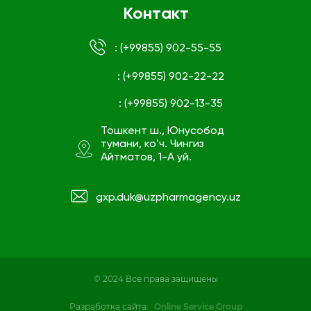
Контакт
: (+99855) 902-55-55
: (+99855) 902-22-22
: (+99855) 902-13-35
Тошкент ш., Юнусобод
тумани, коʻч. Чингиз
Айтматов, 1-А уй.
gxp.duk@uzpharmagency.uz
© 2024 Все права защищены
Разработка сайта:
Online Service Group