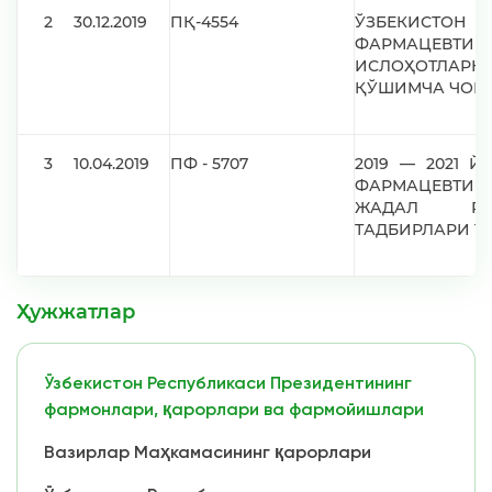
2
30.12.2019
ПҚ-4554
ЎЗБЕКИСТ
ФАРМАЦЕ
ИСЛОҲОТЛАРН
ҚЎШИМЧА ЧОРА
3
10.04.2019
ПФ - 5707
2019 — 2021 
ФАРМАЦЕВТИ
ЖАДАЛ РИ
ТАДБИРЛАРИ Т
Ҳужжатлар
Ўзбекистон Республикаси Президентининг
фармонлари, қарорлари ва фармойишлари
Вазирлар Маҳкамасининг қарорлари