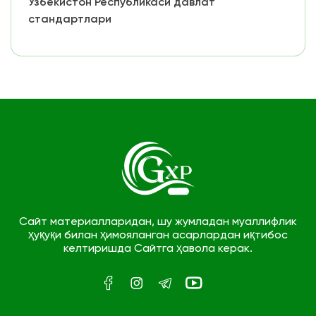
Ўзбекистон Республикаси давлат
стандартлари
Сайт материалларидан, шу жумладан муаллифлик
ҳуқуқи билан ҳимояланган асарлардан иқтибос
келтиришда Сайтга ҳавола керак.