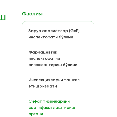
ш
Фаолият
Зарур амалиётлар (GxP)
инспекторати бўлими
Фармацевтик
инспекторатни
ривожлантириш бўлими
Инспекцияларни ташкил
этиш хизмати
Сифат тизимларини
сертификатлаштириш
органи