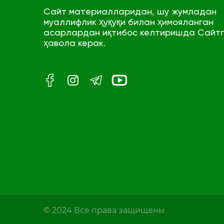
Сайт материалларидан, шу жумладан
муаллифлик ҳуқуқи билан ҳимояланган
асарлардан иқтибос келтиришда Сайт
ҳавола керак.
© 2024 Все права защищены