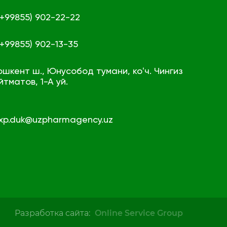
 (+99855) 902-22-22
 (+99855) 902-13-35
ошкент ш., Юнусобод тумани, коʻч. Чингиз
йтматов, 1-А уй.
xp.duk@uzpharmagency.uz
Разработка сайта:
Online Service Group