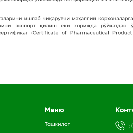
таларини ишлаб чиқарувчи маҳаллий корхоналарга
арини экспорт қилиш ёки хорижда рўйхатдан 
ртификат (Certificate of Pharmaceutical Product
Меню
Конт
Ташкилот
: