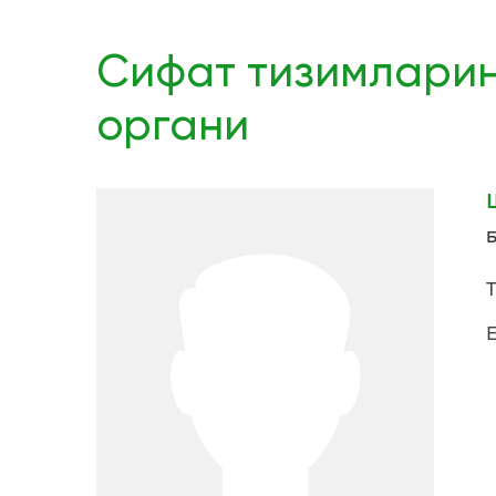
Сифат тизимлари
органи
Б
Т
E