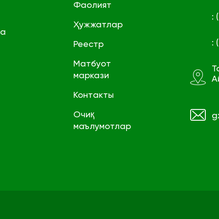
Фаолият
:
Ҳужжатлар
га
:
Реестр
Матбуот
Т
маркази
А
Контакты
Очиқ
g
маълумотлар