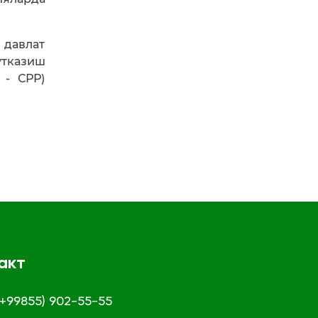
 давлат
ўтказиш
 - СРР)
акт
 (+99855) 902-55-55