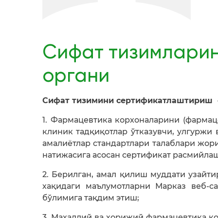
Сифат тизимлари
органи
Сифат тизимини сертификатлаштириш 
1. Фармацевтика корхоналарини (фармац
клиник тадқиқотлар ўтказувчи, улгуржи 
амалиётлар стандартлари талаблари жор
натижасига асосан сертификат расмийла
2. Берилган, амал қилиш муддати узайти
хақидаги маълумотларни Марказ веб-с
бўлимига тақдим этиш;
3. Маҳаллий ва хорижий фармацевтика к