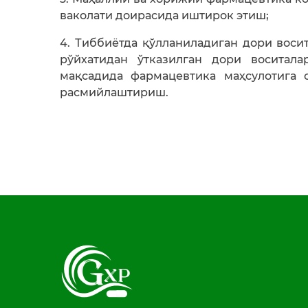
ваколати доирасида иштирок этиш;
4. Тиббиётда қўлланиладиган дори воси
рўйхатидан ўтказилган дори воситал
мақсадида фармацевтика маҳсулотига се
расмийлаштириш.