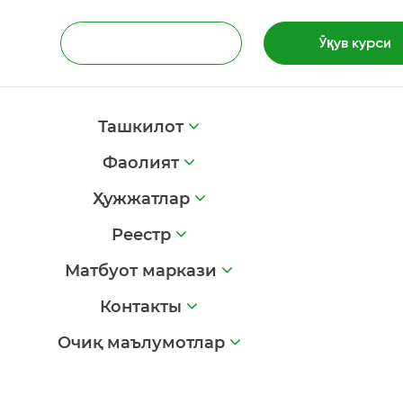
Ўқув курси
Ташкилот
Фаолият
Ҳужжатлар
Реестр
Матбуот маркази
Контакты
Очиқ маълумотлар