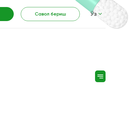
Ўз
Савол бериш