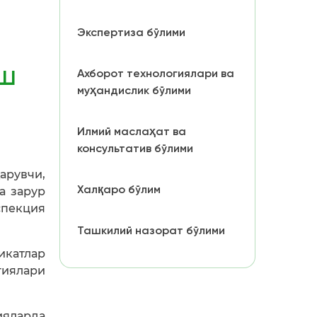
Экспертиза бўлими
ш
Ахборот технологиялари ва
муҳандислик бўлими
Илмий маслаҳат ва
консультатив бўлими
арувчи,
Халқаро бўлим
а зарур
спекция
Ташкилий назорат бўлими
икатлар
гиялари
ияларда