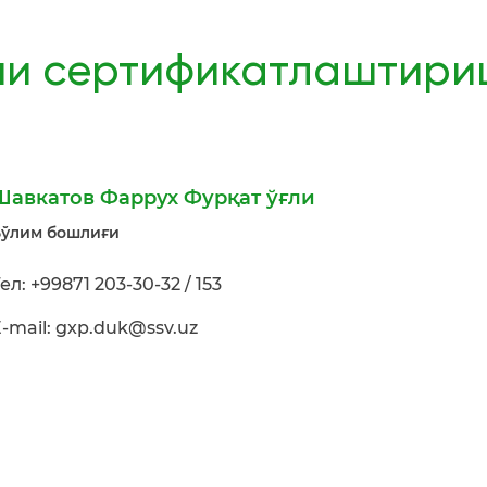
ни сертификатлаштири
Шавкатов Фаррух Фурқат ўғли
ўлим бошлиғи
ел: +99871 203-30-32 / 153
-mail: gxp.duk@ssv.uz