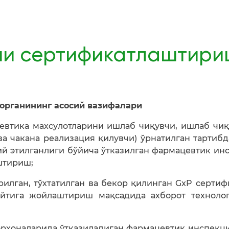
ни сертификатлаштири
органи
нинг асосий вазифалари
евтика махсулотларини ишлаб чиқувчи, ишлаб чиқ
ва чакана реализация қилувчи) ўрнатилган тартибд
ий этилганлиги бўйича ўтказилган фармацевтик ин
штириш;
рилган, тўхтатилган ва бекор қилинган GxP сертиф
айтига жойлаштириш мақсадида ахборот техноло
орхоналарида ўтказиладиган фармацевтик инспекц