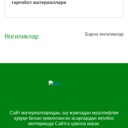
тарғибот материаллари
Барча янгиликлар
Янгиликлар
Сайт материалларидан, шу жумладан муаллифлик
ҳуқуқи билан ҳимояланган асарлардан иқтибос
келтиришда Сайтга ҳавола керак.