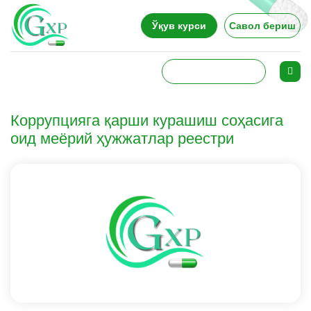
Ўқув курси
Савол бериш
Коррупцияга қарши курашиш соҳасига
оид меёрий ҳужжатлар реестри