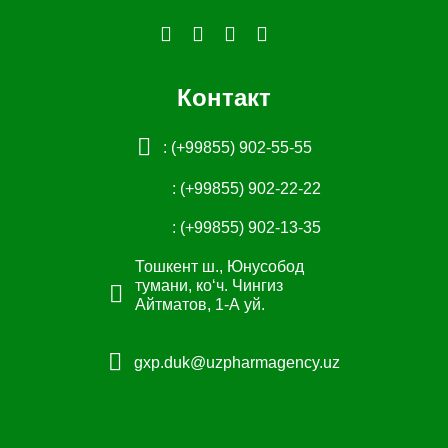
Контакт
: (+99855) 902-55-55
: (+99855) 902-22-22
: (+99855) 902-13-35
Тошкент ш., Юнусобод
тумани, коʻч. Чингиз
Айтматов, 1-А уй.
gxp.duk@uzpharmagency.uz