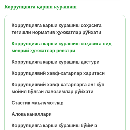
Коррупцияга қарши курашиш
Коррупцияга қарши курашиш соҳасига
тегишли норматив ҳужжатлар рўйхати
Коррупцияга қарши курашиш соҳасига оид
меёрий ҳужжатлар реестри
Коррупцияга қарши курашиш дастури
Коррупциявий хавф-хатарлар харитаси
Коррупциявий хавф-хатарларга энг кўп
мойил бўлган лавозимлар рўйхати
Стастик маълумотлар
Алоқа каналлари
Коррупцияга қарши кўрашиш бўйича