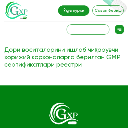
Ўқув курси
Савол бериш
Дори воситаларини ишлаб чиқарувчи
хорижий корхоналарга берилган GMP
сертификатлари реестри