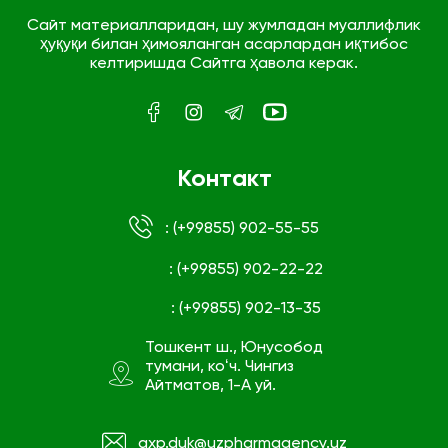
Сайт материалларидан, шу жумладан муаллифлик
ҳуқуқи билан ҳимояланган асарлардан иқтибос
келтиришда Сайтга ҳавола керак.
Контакт
: (+99855) 902-55-55
: (+99855) 902-22-22
: (+99855) 902-13-35
Тошкент ш., Юнусобод
тумани, коʻч. Чингиз
Айтматов, 1-А уй.
gxp.duk@uzpharmagency.uz