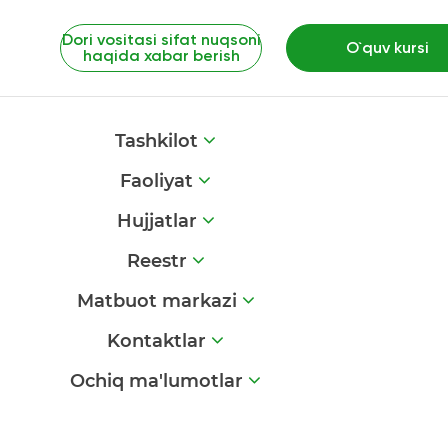
Dori vositasi sifat nuqsoni
O`quv kursi
haqida xabar berish
Tashkilot
Faoliyat
Hujjatlar
Reestr
Matbuot markazi
Kontaktlar
Ochiq ma'lumotlar