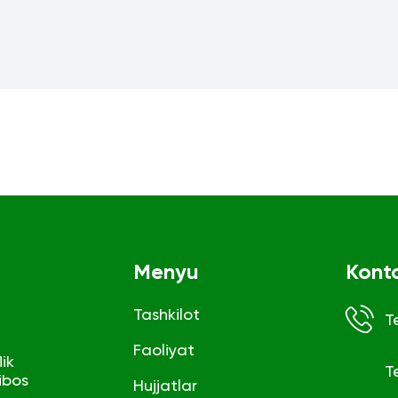
Menyu
Kont
Tashkilot
T
Faoliyat
ik
T
ibos
Hujjatlar