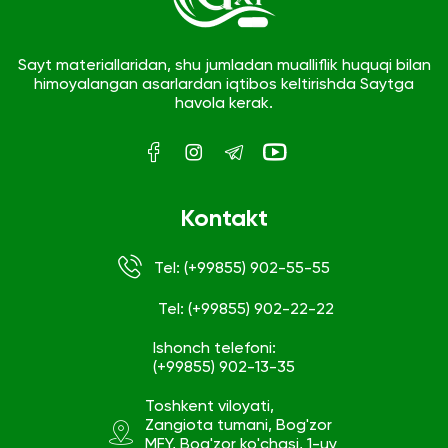
Sayt materiallaridan, shu jumladan mualliflik huquqi bilan
himoyalangan asarlardan iqtibos keltirishda Saytga
havola kerak.
Kontakt
Tel: (+99855) 902-55-55
Tel: (+99855) 902-22-22
Ishonch telefoni:
(+99855) 902-13-35
Toshkent viloyati,
Zangiota tumani, Bog'zor
MFY, Bog'zor ko'chasi, 1-uy