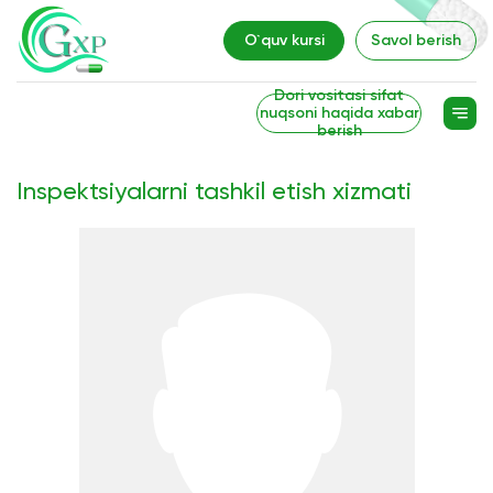
O`quv kursi
Savol berish
Dori vositasi sifat
nuqsoni haqida xabar
berish
Inspektsiyalarni tashkil etish xizmati