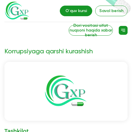
O`quv kursi
Savol berish
Dori vositasi sifat
nuqsoni haqida xabar
berish
Korrupsiyaga qarshi kurashish
Tashkilot