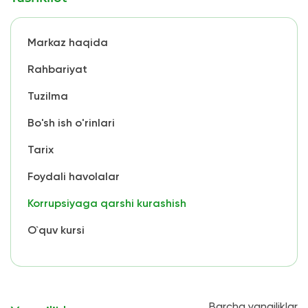
Markaz haqida
Rahbariyat
Tuzilma
Bo'sh ish o'rinlari
Tarix
Foydali havolalar
Korrupsiyaga qarshi kurashish
O`quv kursi
Barcha yangiliklar