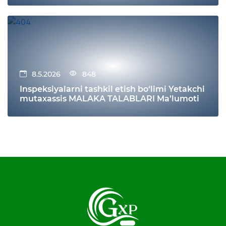
8.5.2026
848
Inspeksiyalarni tashkil etish bo‘limi Yetakchi
mutaxassis MALAKA TALABLARI Ma’lumoti