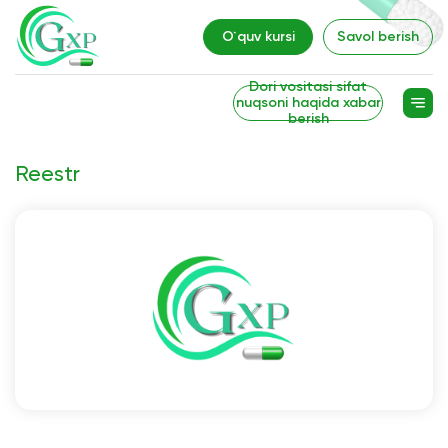
O`quv kursi
Savol berish
Dori vositasi sifat
nuqsoni haqida xabar
berish
Reestr