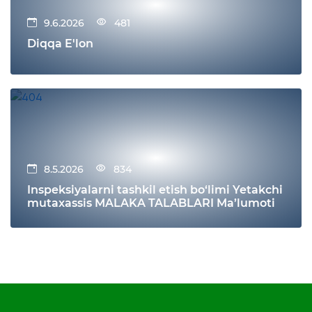
9.6.2026
481
Diqqa E'lon
8.5.2026
834
Inspeksiyalarni tashkil etish bo‘limi Yetakchi
mutaxassis MALAKA TALABLARI Ma’lumoti