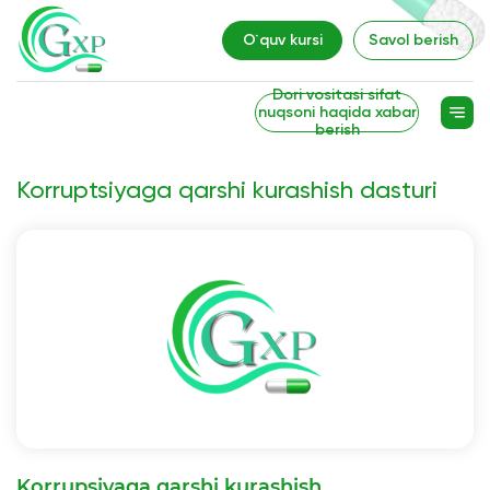
O`quv kursi
Savol berish
Dori vositasi sifat
nuqsoni haqida xabar
berish
Korruptsiyaga qarshi kurashish dasturi
Korrupsiyaga qarshi kurashish