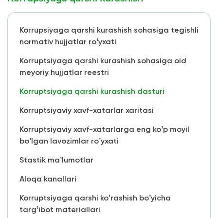
Korrupsiyaga qarshi kurashish sohasiga tegishli
normativ hujjatlar roʼyxati
Korruptsiyaga qarshi kurashish sohasiga oid
meyoriy hujjatlar reestri
Korruptsiyaga qarshi kurashish dasturi
Korruptsiyaviy xavf-xatarlar xaritasi
Korruptsiyaviy xavf-xatarlarga eng koʼp moyil
boʼlgan lavozimlar roʼyxati
Stastik maʼlumotlar
Аloqa kanallari
Korruptsiyaga qarshi koʼrashish boʼyicha
targʼibot materiallari