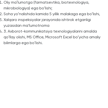
Oliy maʼlumotga (farmatsevtika, biotexnologiya,
mikrobiologiya) ega boʻlishi;
Soha yoʻnalishida kamida 5 yillik malakaga ega boʻlishi,
Xalqaro inspeksiyalar jarayonida ishtirok etganligi
yuzasidan ma’lumotnoma
3. Axborot-kommunikatsiya texnologiyalarini amalda
qoʻllay olishi, MS Office, Microsoft Excel boʻyicha amaliy
bilimlarga ega boʻlishi.