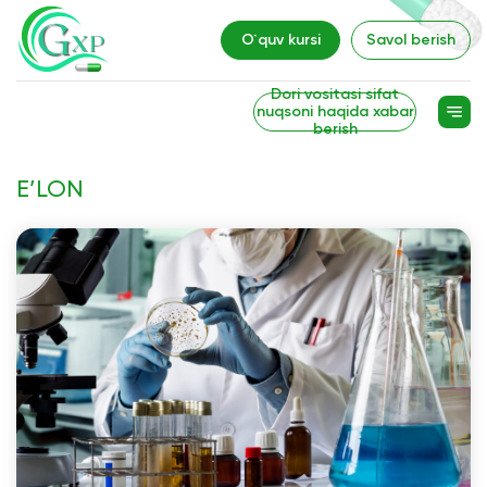
O`quv kursi
Savol berish
Dori vositasi sifat
nuqsoni haqida xabar
berish
E’LON