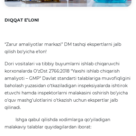
DIQQAT E’LON!
“Zarur amaliyotlar markazi” DM tashqi ekspertlarni jalb
qilish bo‘yicha eʼlon!
Dori vositalari va tibbiy buyumlarni ishlab chiqaruvchi
korxonalarda O‘zDst 2766:2018 “Yaxshi ishlab chiqarish
amaliyoti – GMP” Davlat standarti talablariga muvofiqligini
baholash yuzasidan o‘tkaziladigan inspeksiyalarda ishtirok
etuvchi hamda inspektorlarni malakasini oshirish bo’yicha
o’quv mashg’ulotlarini o’tkazish uchun ekspertlar jalb
qilinadi.
Ishga qabul qilishda xodimlarga qo‘yiladigan
malakaviy talablar quyidagilardan iborat: