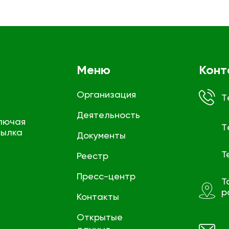
Меню
Конт
Организация
T
Деятельность
лючая
T
сылка
Документы
Т
Реестр
Пресс-центр
Т
р
Контакты
Открытые