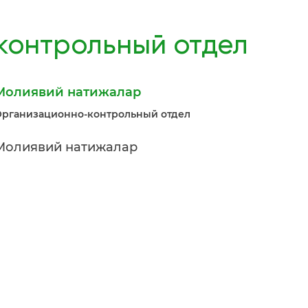
онтрольный отдел
Молиявий натижалар
рганизационно-контрольный отдел
Молиявий натижалар