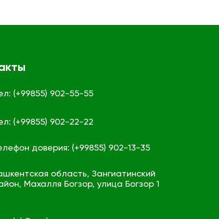
акты
ел: (+99855) 902-55-55
ел: (+99855) 902-22-22
елефон доверия: (+99855) 902-13-35
ашкентская область, Зангиатинский
айон, Махалля Богзор, улица Богзор 1