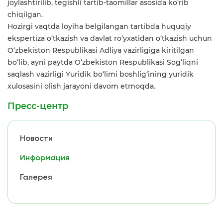
joylashtirilib, tegishli tartib-taomillar asosida ko‘rib
chiqilgan.
Hozirgi vaqtda loyiha belgilangan tartibda huquqiy
ekspertiza o‘tkazish va davlat ro‘yxatidan o‘tkazish uchun
O‘zbekiston Respublikasi Adliya vazirligiga kiritilgan
bo‘lib, ayni paytda O‘zbekiston Respublikasi Sog‘liqni
saqlash vazirligi Yuridik bo‘limi boshlig‘ining yuridik
xulosasini olish jarayoni davom etmoqda.
Пресс-центр
Новости
Информация
Галерея