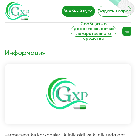
Учебный курс
Задать вопрос
Сообщить о
дефекте качества
лекарственного
средства
Информация
Farmatsevtika korxonalari, klinik oldi va klinik tadqiqot