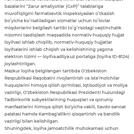
bazalarini “Zarur amaliyotlar (GxP)” talablariga
muvofiqligini farmatsevtik inspeksiyadan oʻtkazish
boʻyicha koʻrsatiladigan xizmatlar uchun toʻlovlar
miqdorlarini belgilash tartibi toʻgʻrisidagi vaqtinchalik
nizomni tasdiqlash maqsadida normativ-huquqiy hujjat
loyihasi ishlab chiqilib, normativ-huquqiy hujjatlar
loyihalarini ishlab chiqish va kelishishning yagona
elektron tizimi — loyiha.adliya.uz portaliga (loyiha ID-8124)
joylashtirilgan.
Mazkur loyiha belgilangan tartibda O‘zbekiston
Respublikasi Raqobatni rivojlantirish va iste’molchilar
huquqlarini himoya qilish qo‘mitasi, Iqtisodiyot va moliya
vazirligi, O‘zbekiston Respublikasi Prezidenti huzuridagi
Tadbirkorlik subyektlarining huquqlari va qonuniy
manfaatlarini himoya qilish bo‘yicha vakili, Savdo-sanoat
palatasi hamda Kambag‘allikni qisqartirish va bandlik
vazirligi bilan kelishilgan.
Shuningdek, loyiha jamoatchilik muhokamasi uchun